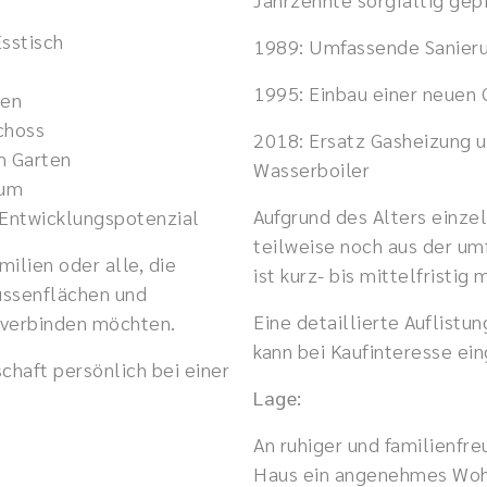
sstisch
1989: Umfassende Sanieru
1995: Einbau einer neuen
ten
choss
2018: Ersatz Gasheizung 
m Garten
Wasserboiler
aum
Aufgrund des Alters einzel
 Entwicklungspotenzial
teilweise noch aus der u
milien oder alle, die
ist kurz- bis mittelfristi
ussenflächen und
Eine detaillierte Auflistu
 verbinden möchten.
kann bei Kaufinteresse ei
chaft persönlich bei einer
Lage:
An ruhiger und familienfr
Haus ein angenehmes Woh