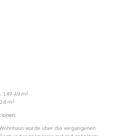
. 149.49 m²
.24 m²
tionen:
 Wohnhaus wurde über die vergangenen
flegt und regelmässig instand gehalten: