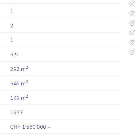
1
2
1
5.5
2
292 m
2
545 m
2
149 m
1937
CHF 1'580'000.–