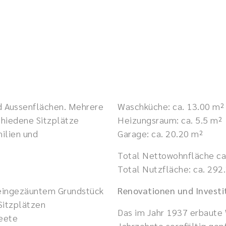
d Aussenflächen. Mehrere
Waschküche: ca. 13.00 m²
chiedene Sitzplätze
Heizungsraum: ca. 5.5 m²
ilien und
Garage: ca. 20.20 m²
Total Nettowohnfläche ca
Total Nutzfläche: ca. 292
 eingezäuntem Grundstück
Renovationen und Investi
Sitzplätzen
Das im Jahr 1937 erbaute
beete
Jahrzehnte sorgfältig gep