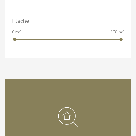
Fläche
2
2
0 m
378 m