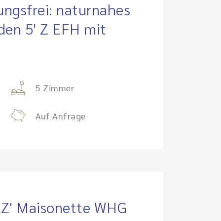
ungsfrei: naturnahes
den 5' Z EFH mit
5 Zimmer
Auf Anfrage
5 Z' Maisonette WHG